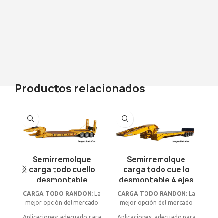
Productos relacionados
Semirremolque
Semirremolque
carga todo cuello
carga todo cuello
desmontable
desmontable 4 ejes
F
m
CARGA TODO RANDON:
La
CARGA TODO RANDON:
La
mejor opción del mercado
mejor opción del mercado
M
c
Aplicaciones: adecuado para
Aplicaciones: adecuado para