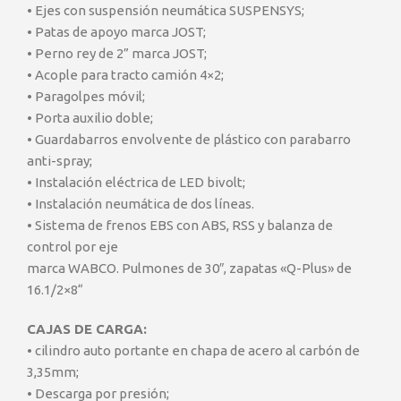
• Ejes con suspensión neumática SUSPENSYS;
• Patas de apoyo marca JOST;
• Perno rey de 2” marca JOST;
• Acople para tracto camión 4×2;
• Paragolpes móvil;
• Porta auxilio doble;
• Guardabarros envolvente de plástico con parabarro
anti-spray;
• Instalación eléctrica de LED bivolt;
• Instalación neumática de dos líneas.
• Sistema de frenos EBS con ABS, RSS y balanza de
control por eje
marca WABCO. Pulmones de 30″, zapatas «Q-Plus» de
16.1/2×8“
CAJAS DE CARGA:
• cilindro auto portante en chapa de acero al carbón de
3,35mm;
• Descarga por presión;