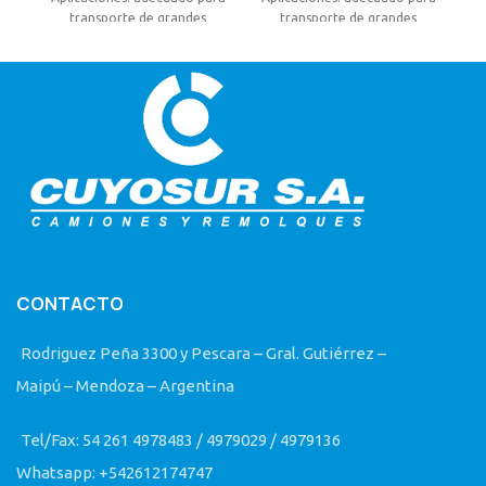
pr
transporte de grandes
transporte de grandes
máquinas para la industria
máquinas para la industria
vial, industria petrolera,
vial, industria petrolera,
grúas, maquinas
grúas, máquinas
cosechadoras.
cosechadoras.
CONTACTO
Rodriguez Peña 3300 y Pescara – Gral. Gutiérrez –
Maipú – Mendoza – Argentina
Tel/Fax: 54 261 4978483 / 4979029 / 4979136
Whatsapp: +542612174747