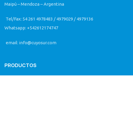
Maipú – Mendoza – Argentina
Tel/Fax: 54 261 4978483 / 4979029 / 4979136
Whatsapp: +542612174747
email: info@cuyosur.com
PRODUCTOS
Remolques RANDON
Línea Vial e industrial
Repuestos
SEGUINOS EN FACEBOOK
Cuyosur S.A. - Concesionario Randon