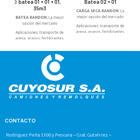
batea 01 + 01 + 01,
Batea 02 + 01
35m3
CARGA SECA RANDON:
La
mejor opción del mercado
BATEA RANDON:
La mejor
B
opción del mercado
Aplicaciones: transporte de
arena, granos, fertilizantes,
Aplicaciones: transporte de
A
ripio, minerales y otros
arena, granos, fertilizantes,
gr
productos a granel.
ripio, minerales y otros
productos a granel.
2+1 Autodireccional, 35
m3. (52,5 tn. PBTC)
1+1+1 Autodireccional,
35 m3. (55,5 tn. PBTC)
CONTACTO
Rodriguez Peña 3300 y Pescara – Gral. Gutiérrez –