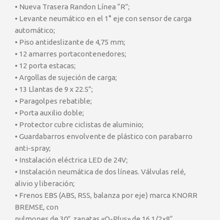
• Nueva Trasera Randon Línea “R”;
• Levante neumático en el 1° eje con sensor de carga
automático;
• Piso antideslizante de 4,75 mm;
• 12 amarres portacontenedores;
• 12 porta estacas;
• Argollas de sujeción de carga;
• 13 Llantas de 9 x 22.5”;
• Paragolpes rebatible;
• Porta auxilio doble;
• Protector cubre ciclistas de aluminio;
• Guardabarros envolvente de plástico con parabarro
anti-spray;
• Instalación eléctrica LED de 24V;
• Instalación neumática de dos líneas. Válvulas relé,
alivio y liberación;
• Frenos EBS (ABS, RSS, balanza por eje) marca KNORR
BREMSE, con
pulmones de 30″, zapatas «Q-Plus» de 16.1/2×8“