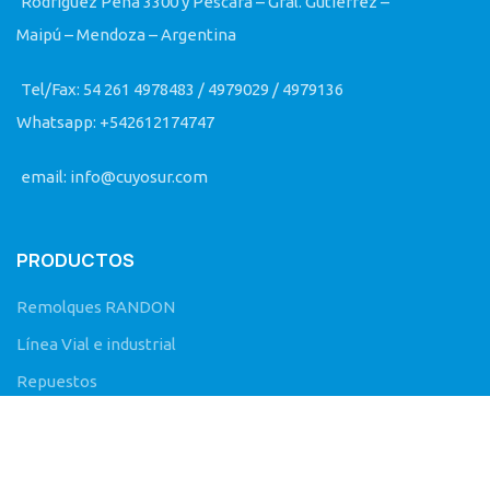
Rodriguez Peña 3300 y Pescara – Gral. Gutiérrez –
Maipú – Mendoza – Argentina
Tel/Fax: 54 261 4978483 / 4979029 / 4979136
Whatsapp: +542612174747
email: info@cuyosur.com
PRODUCTOS
Remolques RANDON
Línea Vial e industrial
Repuestos
SEGUINOS EN FACEBOOK
Cuyosur S.A. - Concesionario Randon