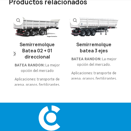
Productos relacionados
Semirremolque
Semirremolque
Batea 02 + 01
batea 3 ejes
direccional
BATEA RANDON:
La mejor
opción del mercado.
BATEA RANDON:
La mejor
opción del mercado
C
Aplicaciones: transporte de
m
arena, granos, fertilizantes,
Aplicaciones: transporte de
ripio, minerales y otros
arena, granos, fertilizantes,
Ap
productos a granel.
ripio, minerales y otros
3 Ejes Juntos, Suspensión
productos a granel.
m
Neumática 30 m3 (52 tn.
PBTC)