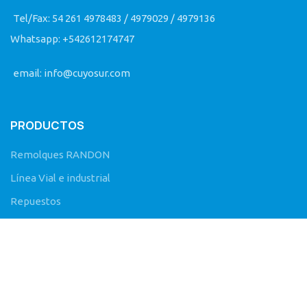
y chapa inferior de 9,5mm.,
garantizando mayor
Tel/Fax: 54 261 4978483 / 4979029 / 4979136
resistencia a la estructura,
Whatsapp: +542612174747
además de la absorción de
impactos en el momento de
la carga.
email: info@cuyosur.com
PRODUCTOS
Remolques RANDON
Línea Vial e industrial
Repuestos
SEGUINOS EN FACEBOOK
Cuyosur S.A. - Concesionario Randon